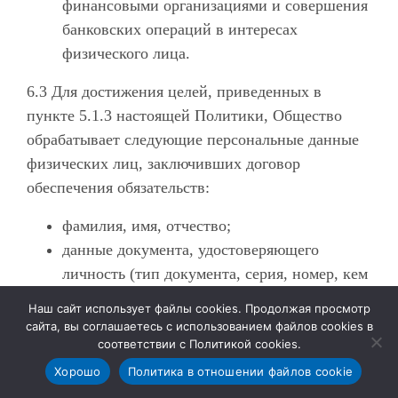
финансовыми организациями и совершения
банковских операций в интересах
физического лица.
6.3 Для достижения целей, приведенных в
пункте 5.1.3 настоящей Политики, Общество
обрабатывает следующие персональные данные
физических лиц, заключивших договор
обеспечения обязательств:
фамилия, имя, отчество;
данные документа, удостоверяющего
личность (тип документа, серия, номер, кем
и когда выдан);
Наш сайт использует файлы cookies. Продолжая просмотр
идентификационный номер
сайта, вы соглашаетесь с использованием файлов cookies в
налогоплательщика;
соответствии с Политикой cookies.
адрес регистрации по месту жительства;
Хорошо
Политика в отношении файлов cookie
контактные данные (адрес электронной